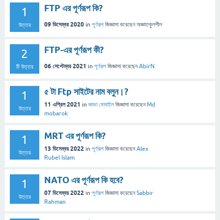
FTP এর পূর্ণরূপ কি?
1
09 ডিসেম্বর 2020
in
পূর্ণরূপ
জিজ্ঞাসা
করেছেন
অজ্ঞাতকুলশীল
উত্তর
FTP-এর পূর্ণরূপ কী?
2
06 সেপ্টেম্বর 2021
in
পূর্ণরূপ
জিজ্ঞাসা
করেছেন
AbirN
টি উত্তর
৫ টা Ftp সাইটের নাম বলুন।?
1
11 এপ্রিল 2021
in
জাভা মোবাইল
জিজ্ঞাসা
করেছেন
Md
উত্তর
mobarok
MRT এর পূর্ণরূপ কি?
1
13 ডিসেম্বর 2022
in
পূর্ণরূপ
জিজ্ঞাসা
করেছেন
Alex
উত্তর
Rubel Islam
NATO এর পূর্ণরূপ কি হবে?
1
07 ডিসেম্বর 2022
in
পূর্ণরূপ
জিজ্ঞাসা
করেছেন
Sabbir
উত্তর
Rahman