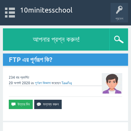
10minitesschool
প্রবেশ
আপনার প্রশ্ন করুন!
FTP এর পূর্ণরূপ কি?
234
বার প্রদর্শিত
20 অগাস্ট 2020
in
পূর্ণরূপ
জিজ্ঞাসা
করেছেন
Tawfiq