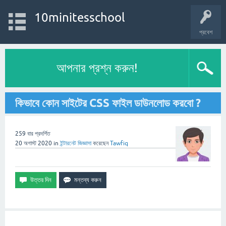
10minitesschool
প্রবেশ
আপনার প্রশ্ন করুন!
কিভাবে কোন সাইটের CSS ফাইল ডাউনলোড করবো ?
259
বার প্রদর্শিত
20 অগাস্ট 2020
in
ইন্টারনেট
জিজ্ঞাসা
করেছেন
Tawfiq