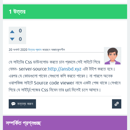
1
উত্তর
0
0
20 অগাস্ট 2020
উত্তর প্রদান
করেছেন
অজ্ঞাতকুলশীল
যে সাইটের Css ডাউনলোড করতে চান প্রথমে সেই সাইটে গিয়ে
যেমন- server-source:
http://ansbd.xyz
এটা টাইপ করতে হবে।
এরপর যে কোডগুলো পাবেন সেগুলো কপি করতে পারেন। না পারলে অনেক
ওয়াপকিজ সাইটে Source code viewer নামে একটা পেজ থাকে।সেখানে
গিয়ে যে সাইট/পেজের Css নিবেন তার url দিলেই চলে আসবে।
সম্পর্কিত প্রশ্নগুচ্ছ