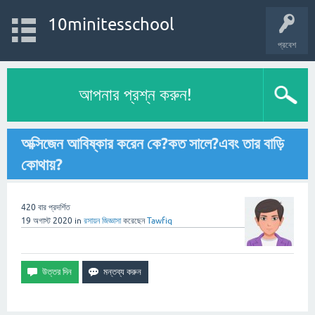
10minitesschool
প্রবেশ
আপনার প্রশ্ন করুন!
অক্সিজেন আবিষ্কার করেন কে?কত সালে?এবং তার বাড়ি
কোথায়?
420
বার প্রদর্শিত
19 অগাস্ট 2020
in
রসায়ন
জিজ্ঞাসা
করেছেন
Tawfiq