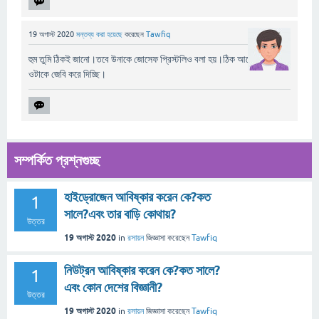
19 অগাস্ট 2020
মন্তব্য করা হয়েছে
করেছেন
Tawfiq
হুম তুমি ঠিকই জানো।তবে উনাকে জোসেফ প্রিস্টলিও বলা হয়।ঠিক আছে আমি
ওটাকে জেবি করে দিচ্ছি।
সম্পর্কিত প্রশ্নগুচ্ছ
হাইড্রোজেন আবিষ্কার করেন কে?কত
1
সালে?এবং তার বাড়ি কোথায়?
উত্তর
19 অগাস্ট 2020
in
রসায়ন
জিজ্ঞাসা
করেছেন
Tawfiq
নিউট্রন আবিষ্কার করেন কে?কত সালে?
1
এবং কোন দেশের বিজ্ঞানী?
উত্তর
19 অগাস্ট 2020
in
রসায়ন
জিজ্ঞাসা
করেছেন
Tawfiq