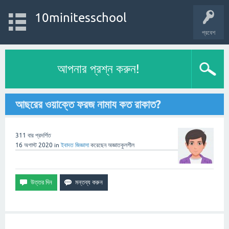
10minitesschool
প্রবেশ
আপনার প্রশ্ন করুন!
আছরের ওয়াক্তে ফরজ নামায কত রাকাত?
311
বার প্রদর্শিত
16 অগাস্ট 2020
in
ইবাদত
জিজ্ঞাসা
করেছেন
অজ্ঞাতকুলশীল