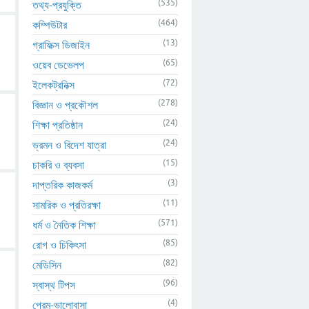
(535)
তথ্য-প্রযুক্তি
(464)
কম্পিউটার
(13)
গ্রাফিক্স ডিজাইন
(65)
ওয়েব ডেভেলপ
(72)
ইলেকট্রনিক্স
(278)
বিজ্ঞান ও প্রকৌশল
(24)
শিক্ষা প্রতিষ্ঠান
(24)
ভ্রমন ও বিদেশ যাত্রা
(15)
চাকরি ও ব্যবসা
(3)
দাপ্তরিক কাজকর্ম
(11)
সামরিক ও প্রতিরক্ষা
(571)
ধর্ম ও নৈতিক শিক্ষা
(85)
রোগ ও চিকিৎসা
(82)
মেডিসিন
(96)
স্বাস্থ টিপস
(4)
প্রেম-ভালোবাসা