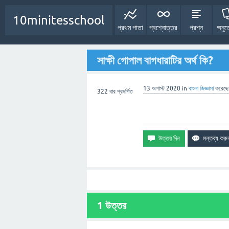
10minitesschool
প্রথম পাতা
প্রশ্নোত্তর
প্রশ্ন
অনুত
সাক্ষী গোপাল বাগধারাটির অর্থ কি?
13 অগাস্ট 2020
in
বাংলা
জিজ্ঞাসা
করেছ
322
বার প্রদর্শিত
1
উত্তর