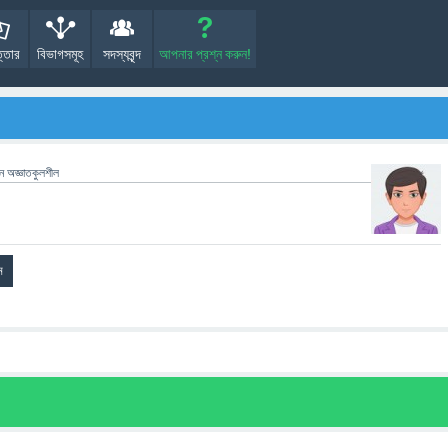
্তোর
বিভাগসমূহ
সদস্যবৃন্দ
আপনার প্রশ্ন করুন!
েন
অজ্ঞাতকুলশীল