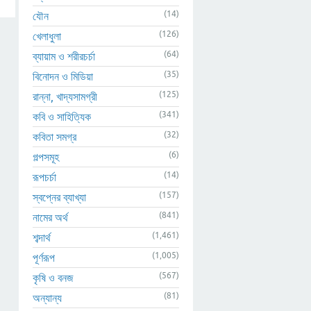
(14)
যৌন
(126)
খেলাধুলা
(64)
ব্যায়াম ও শরীরচর্চা
(35)
বিনোদন ও মিডিয়া
(125)
রান্না, খাদ্যসামগ্রী
(341)
কবি ও সাহিত্যিক
(32)
কবিতা সমগ্র
(6)
গল্পসমূহ
(14)
রূপচর্চা
(157)
স্বপ্নের ব্যাখ্যা
(841)
নামের অর্থ
(1,461)
শব্দার্থ
(1,005)
পূর্ণরূপ
(567)
কৃষি ও বনজ
(81)
অন্যান্য