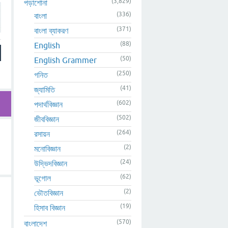
(3,829)
পড়াশোনা
(336)
বাংলা
(371)
বাংলা ব্যাকরণ
(88)
English
(50)
English Grammer
(250)
গনিত
(41)
জ্যামিতি
(602)
পদার্থবিজ্ঞান
(502)
জীববিজ্ঞান
(264)
রসায়ন
(2)
মনোবিজ্ঞান
(24)
উদ্ভিদবিজ্ঞান
(62)
ভূগোল
(2)
ভৌতবিজ্ঞান
(19)
হিসাব বিজ্ঞান
(570)
বাংলাদেশ