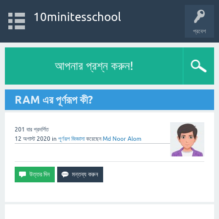
10minitesschool
প্রবেশ
আপনার প্রশ্ন করুন!
RAM এর পূর্ণরূপ কী?
201
বার প্রদর্শিত
12 অগাস্ট 2020
in
পূর্ণরূপ
জিজ্ঞাসা
করেছেন
Md Noor Alom