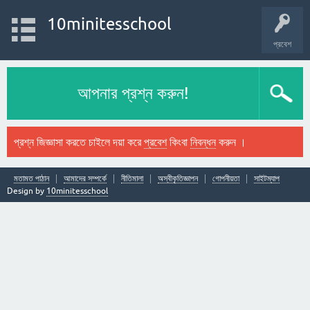
10minitesschool
প্রবেশ
আপনার প্রশ্ন করুন!
প্রশ্ন জিজ্ঞাসা করতে চাইলে দয়া করে
প্রবেশ
কিংবা
নিবন্ধন
করুন ।
মতামত পাঠান
আমাদের সম্পর্কে
নীতিমালা
অস্বীকৃতিজ্ঞাপন
গোপনীয়তা
সাইটম্যাপ
Design by
10minitesschool